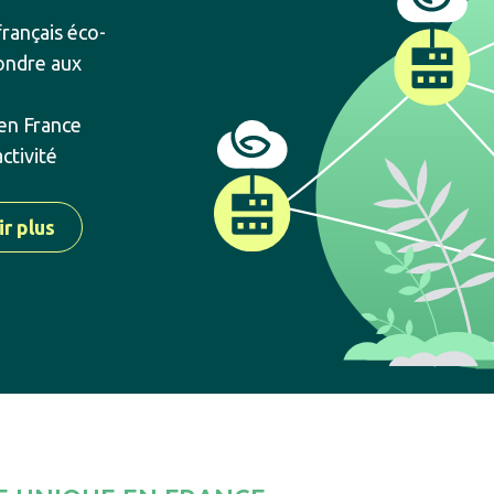
rançais éco-
ondre aux
en France
ctivité
ir plus