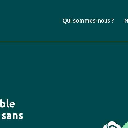
Qui sommes-nous ?
N
ble
 sans