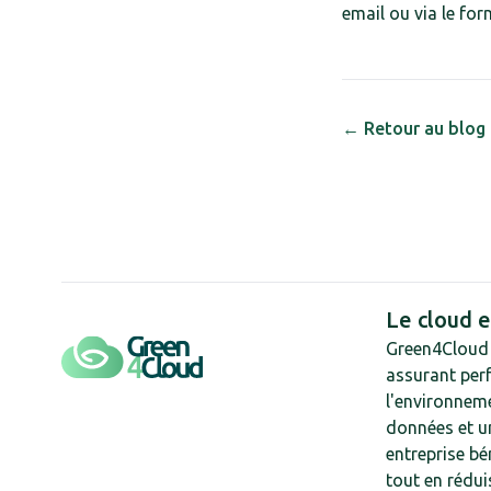
email ou via le for
← Retour au blog
Le cloud 
Green4Cloud 
assurant perf
l'environneme
données et u
entreprise bé
tout en rédu